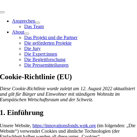
Zum
Inhalt
Toggle
springen
Navigation
Ansprechen
Das Team
About
Das Projekt und die Partner
Die geförderten Projekte
Die Jury
Die Expert:innen
Die Begleitforschung
Die Pressemitteilungen
Cookie-Richtlinie (EU)
Diese Cookie-Richtlinie wurde zuletzt am 12. August 2022 aktualisiert
und gilt für Bürger und Einwohner mit ständigem Wohnsitz im
Europäischen Wirtschaftsraum und der Schweiz.
1. Einführung
Unsere Website,
https://innovationsfonds.wpk.org
(im folgenden: „Die
Website“) verwendet Cookies und ähnliche Technologien (der
Einfachheit halber werden all diese unter „Cookies“